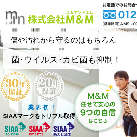
傷や汚れから守るのはもちろん
菌･ウイルス･カビ菌も抑制！
業 界 初 ！
SIAAマークをトリプル取得！