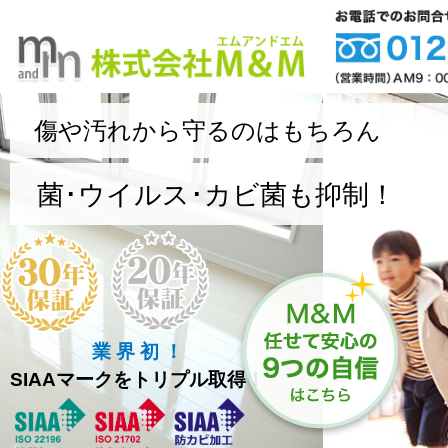
傷や汚れから守るのはもちろん
菌･ウイルス･カビ菌も抑制！
業 界 初 ！
SIAAマークをトリプル取得！