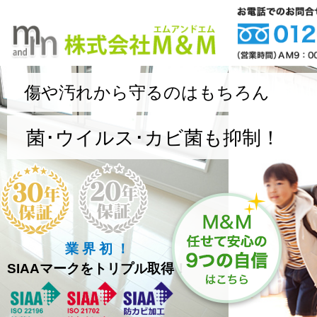
傷や汚れから守るのはもちろん
菌･ウイルス･カビ菌も抑制！
業 界 初 ！
SIAAマークをトリプル取得！