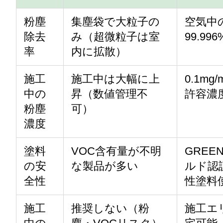
粉塵
集塵袋で大粒子の
空気中
除去
み（超微粒子は室
99.99
率
内に拡散）
施工
施工中は大幅に上
0.1m
中の
昇（数値管理不
許容濃度
粉塵
可）
濃度
塗料
VOC含有量が不明
GREE
の安
な製品が多い
ルド認
全性
性塗料
施工
推奨しない（粉
施工エ