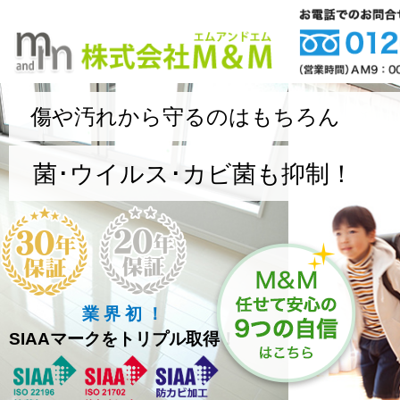
傷や汚れから守るのはもちろん
菌･ウイルス･カビ菌も抑制！
業 界 初 ！
SIAAマークをトリプル取得！