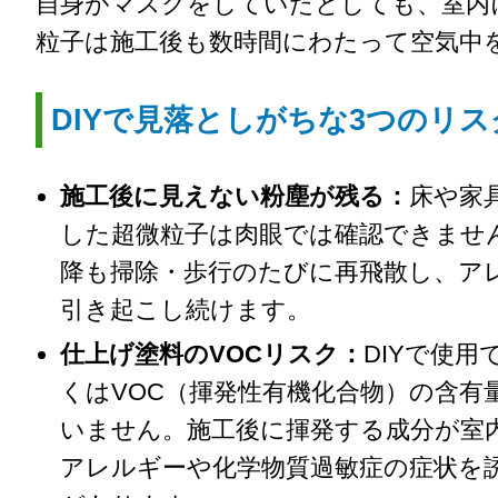
自身がマスクをしていたとしても、室内
粒子は施工後も数時間にわたって空気中
DIYで見落としがちな3つのリス
施工後に見えない粉塵が残る：
床や家
した超微粒子は肉眼では確認できませ
降も掃除・歩行のたびに再飛散し、ア
引き起こし続けます。
仕上げ塗料のVOCリスク：
DIYで使用
くはVOC（揮発性有機化合物）の含有
いません。施工後に揮発する成分が室
アレルギーや化学物質過敏症の症状を