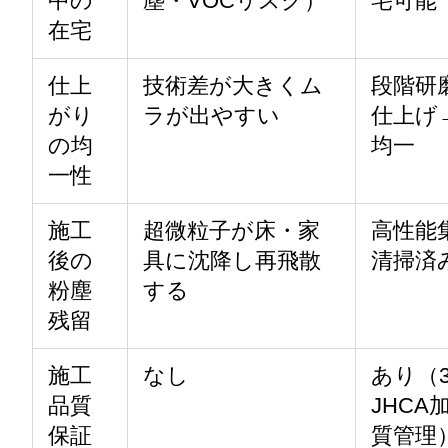
中の
塵・VOCリスク）
宅可能
在宅
仕上
技術差が大きくム
段階研
がり
ラが出やすい
仕上げ
の均
均一
一性
施工
超微粒子が床・家
高性能
後の
具に沈降し再飛散
清掃済
粉塵
する
残留
施工
なし
あり（
品質
JHC
保証
質管理