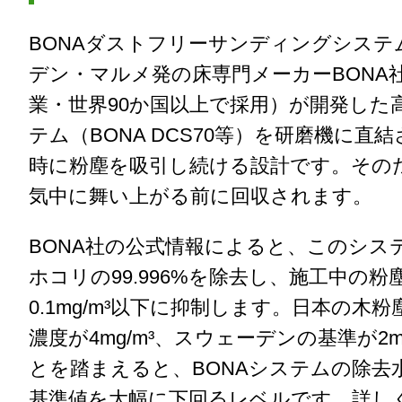
BONAダストフリーサンディングシステ
デン・マルメ発の床専門メーカーBONA社
業・世界90か国以上で採用）が開発した
テム（BONA DCS70等）を研磨機に直
時に粉塵を吸引し続ける設計です。その
気中に舞い上がる前に回収されます。
BONA社の公式情報によると、このシス
ホコリの99.996%を除去し、施工中の粉
0.1mg/m³以下に抑制します。日本の木
濃度が4mg/m³、スウェーデンの基準が2m
とを踏まえると、BONAシステムの除去
基準値を大幅に下回るレベルです。詳し